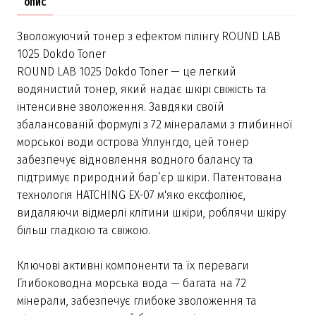
ОПИС
Зволожуючий тонер з ефектом пілінгу ROUND LAB
1025 Dokdo Toner
ROUND LAB 1025 Dokdo Toner — це легкий
водянистий тонер, який надає шкірі свіжість та
інтенсивне зволоження. Завдяки своїй
збалансованій формулі з 72 мінералами з глибинної
морської води острова Уллунгдо, цей тонер
забезпечує відновлення водного балансу та
підтримує природний бар’єр шкіри. Патентована
технологія HATCHING EX-07 м'яко ексфоліює,
видаляючи відмерлі клітини шкіри, роблячи шкіру
більш гладкою та свіжою.
Ключові активні компоненти та їх переваги
Глибоководна морська вода — багата на 72
мінерали, забезпечує глибоке зволоження та