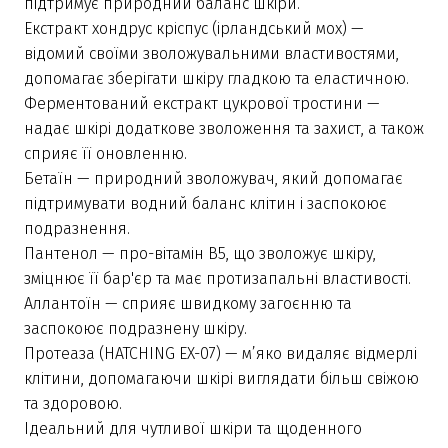
підтримує природний баланс шкіри.
Екстракт хондрус кріспус (ірландський мох) —
відомий своїми зволожувальними властивостями,
допомагає зберігати шкіру гладкою та еластичною.
Ферментований екстракт цукрової тростини —
надає шкірі додаткове зволоження та захист, а також
сприяє її оновленню.
Бетаїн — природний зволожувач, який допомагає
підтримувати водний баланс клітин і заспокоює
подразнення.
Пантенол — про-вітамін B5, що зволожує шкіру,
зміцнює її бар'єр та має протизапальні властивості.
Аллантоїн — сприяє швидкому загоєнню та
заспокоює подразнену шкіру.
Протеаза (HATCHING EX-07) — м’яко видаляє відмерлі
клітини, допомагаючи шкірі виглядати більш свіжою
та здоровою.
Ідеальний для чутливої шкіри та щоденного