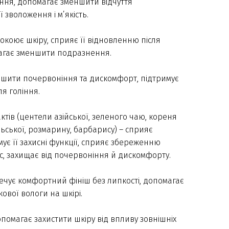
іння, допомагає зменшити відчуття
 зволоження і м’якість.
покоює шкіру, сприяє її відновленню після
магає зменшити подразнення.
ншити почервоніння та дискомфорт, підтримує
ля гоління.
тів (центели азійської, зеленого чаю, кореня
ьської, розмарину, барбарису) – сприяє
ує її захисні функції, сприяє збереженню
ус, захищає від почервоніння й дискомфорту.
ечує комфортний фініш без липкості, допомагає
ової вологи на шкірі.
опомагає захистити шкіру від впливу зовнішніх