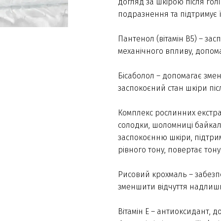
догляд за шкірою після гол
подразнення та підтримує її
Пантенол (вітамін В5) – зас
механічного впливу, допо
Бісаболол – допомагає зме
заспокоєний стан шкіри піс
Комплекс рослинних екстрак
солодки, шоломниці байкал
заспокоєнню шкіри, підтрим
рівного тону, повертає тон
Рисовий крохмаль – забезп
зменшити відчуття надлишк
Вітамін Е – антиоксидант, д