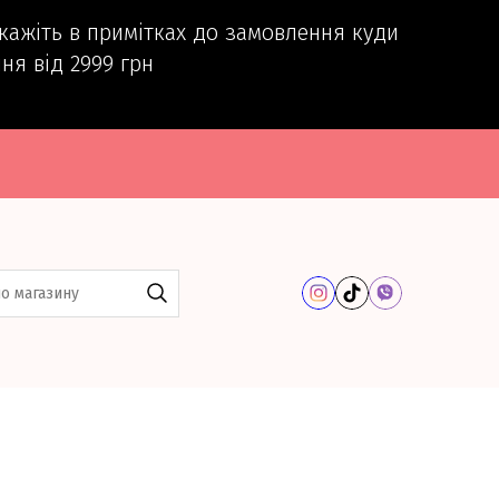
вкажіть в примітках до замовлення куди
ня від 2999 грн