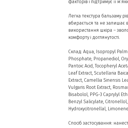
факторів і підтримує її м’які
Легка текстура бальзаму рі
вбирається та не залишає ві
використання шкіра – зволо
комфорту і доглянутості.
Склад: Aqua, Isopropyl Palmit
Phosphate, Propanediol, Ory
Pantoic Acid, Tocopheryl Acet
Leaf Extract, Scutellaria Bai
Extract, Camellia Sinensis Lea
Vulgaris Root Extract, Rosmar
Bisabolol, PPG-3 Caprylyl Et
Benzyl Salicylate, Citronell
Hydroxycitronellal, Limonene
Спосіб застосування: нанест