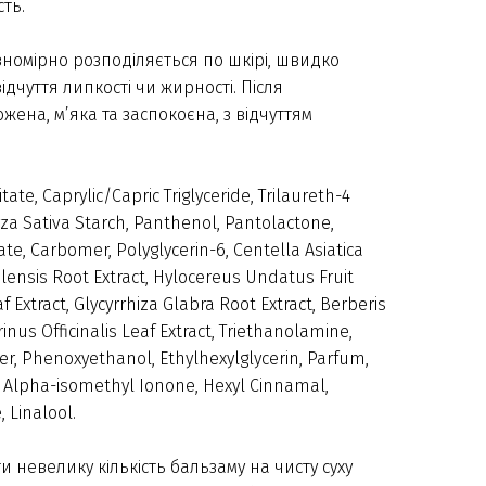
сть.
вномірно розподіляється по шкірі, швидко
дчуття липкості чи жирності. Після
жена, м’яка та заспокоєна, з відчуттям
ate, Caprylic/Capric Triglyceride, Trilaureth-4
za Sativa Starch, Panthenol, Pantolactone,
ate, Carbomer, Polyglycerin-6, Centella Asiatica
calensis Root Extract, Hylocereus Undatus Fruit
f Extract, Glycyrrhiza Glabra Root Extract, Berberis
inus Officinalis Leaf Extract, Triethanolamine,
her, Phenoxyethanol, Ethylhexylglycerin, Parfum,
ol, Alpha-isomethyl Ionone, Hexyl Cinnamal,
, Linalool.
и невелику кількість бальзаму на чисту суху