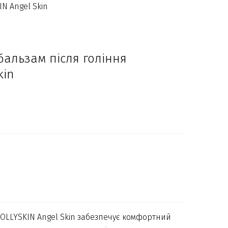
N Angel Skin
альзам після гоління
kin
OLLYSKIN Angel Skin забезпечує комфортний