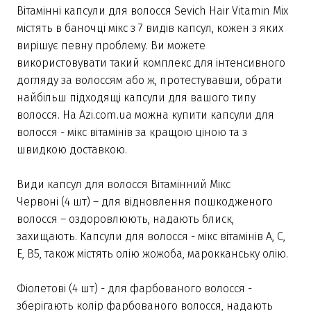
Вітамінні капсули для волосся Sevich Hair Vitamin Mix
містять в баночці мікс з 7 видів капсул, кожен з яких
вирішує певну проблему. Ви можете
використовувати такий комплекс для інтенсивного
догляду за волоссям або ж, протестувавши, обрати
найбільш підходящі капсули для вашого типу
волосся. На Azi.com.ua можна купити капсули для
волосся - мікс вітамінів за кращою ціною та з
швидкою доставкою.
Види капсул для волосся Вітамінний Мікс
Червоні (4 шт) – для відновлення пошкодженого
волосся – оздоровлюють, надають блиск,
захищають. Капсули для волосся - мікс вітамінів А, С,
Е, В5, також містять олію жожоба, марокканську олію.
Фіолетові (4 шт) - для фарбованого волосся -
зберігають колір фарбованого волосся, надають