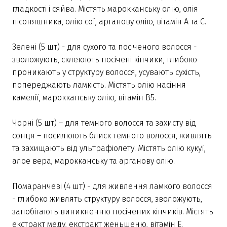
гладкості і сяйва. Містять марокканську олію, олія
пісоняшника, олію сої, арганову олію, вітамін А та С.
Зелені (5 шт) - для сухого та посіченого волосся -
зволожують, склеюють посічені кінчики, глибоко
проникають у структуру волосся, усувають сухість,
попереджають ламкість. Містять олію насіння
камелії, марокканську олію, вітамін В5.
Чорні (5 шт) – для темного волосся та захисту від
сонця – посилюють блиск темного волосся, живлять
та захищають від ультрафіолету. Містять олію кукуї,
алое вера, марокканську та арганову олію.
Помаранчеві (4 шт) - для живлення ламкого волосся
- глибоко живлять структуру волосся, зволожують,
запобігають виникненню посічених кінчиків. Містять
екстракт меду, екстракт женьшеню, вітамін Е.