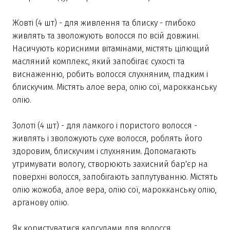
Жовті (4 шт) - для живлення та блиску - глибоко
живлять та зволожують волосся по всій довжині.
Насичують корисними вітамінами, містять цілющий
масляний комплекс, який запобігає сухості та
виснаженню, робить волосся слухняним, гладким і
блискучим. Містять алое вера, олію сої, марокканську
олію.
Золоті (4 шт) - для ламкого і пористого волосся -
живлять і зволожують сухе волосся, роблять його
здоровим, блискучим і слухняним. Допомагають
утримувати вологу, створюють захисний бар'єр на
поверхні волосся, запобігають заплутуванню. Містять
олію жожоба, алое вера, олію сої, марокканську олію,
арганову олію.
Як користуватися капсулами для волосся