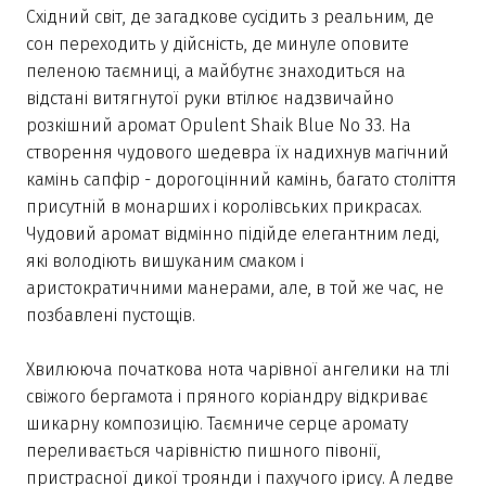
Східний світ, де загадкове сусідить з реальним, де
сон переходить у дійсність, де минуле оповите
пеленою таємниці, а майбутнє знаходиться на
відстані витягнутої руки втілює надзвичайно
розкішний аромат Opulent Shaik Blue No 33. На
створення чудового шедевра їх надихнув магічний
камінь сапфір - дорогоцінний камінь, багато століття
присутній в монарших і королівських прикрасах.
Чудовий аромат відмінно підійде елегантним леді,
які володіють вишуканим смаком і
аристократичними манерами, але, в той же час, не
позбавлені пустощів.
Хвилююча початкова нота чарівної ангелики на тлі
свіжого бергамота і пряного коріандру відкриває
шикарну композицію. Таємниче серце аромату
переливається чарівністю пишного півонії,
пристрасної дикої троянди і пахучого ірису. А ледве