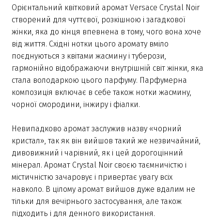
Орієнтальний квітковий аромат Versace Crystal Noir
створений для чуттєвої, розкішною і загадкової
жінки, яка до кінця впевнена в тому, чого вона хоче
від життя. Східні нотки цього аромату вміло
поєднуються з квітами жасмину і туберози,
гармонійно відображаючи внутрішній світ жінки, яка
стала володаркою цього парфуму. Парфумерна
композиція включає в себе також нотки жасмину,
чорної смородини, інжиру і фіалки.
Невипадково аромат заслужив назву «чорний
кристал», так як він вийшов такий же незвичайний,
дивовижний і чарівний, як і цей дорогоцінний
мінерал. Аромат Crystal Noir своєю таємничістю і
містичністю зачаровує і привертає увагу всіх
навколо. В цілому аромат вийшов дуже вдалим не
тільки для вечірнього застосування, але також
підходить і для денного використання.