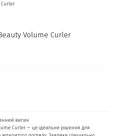
 Curler
 Beauty Volume Curler
ганний вигин
olume Curler — це ідеальне рішення для
 відкритого погляду. Завдяки спеціально