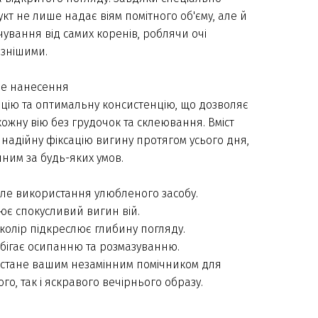
кт не лише надає віям помітного об'єму, але й
ування від самих коренів, роблячи очі
азнішими.
тне нанесення
ацію та оптимальну консистенцію, що дозволяє
ожну вію без грудочок та склеювання. Вміст
є надійну фіксацію вигину протягом усього дня,
ним за будь-яких умов.
але використання улюбленого засобу.
ює спокусливий вигин вій.
олір підкреслює глибину погляду.
бігає осипанню та розмазуванню.
r стане вашим незамінним помічником для
о, так і яскравого вечірнього образу.