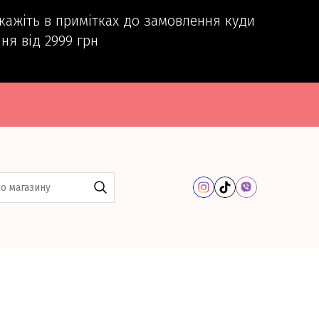
вкажіть в примітках до замовлення куди
ня від 2999 грн