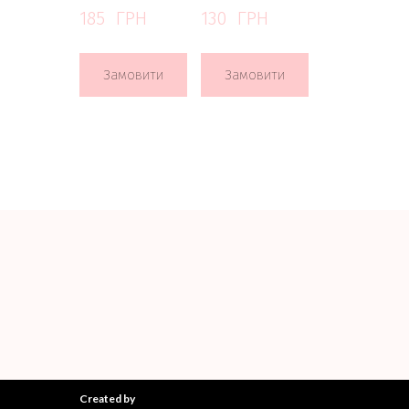
185  ГРН
130  ГРН
Замовити
Замовити
Created by