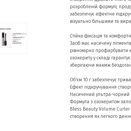
розробленій формулі, проду
забезпечує ефектне підкруч
візуально більшими та вир
Стійка фіксація та комфор
Засіб має насичену пігмент
рівномірно профарбувати к
озокериту у складі гаранту
зберігаючи макіяж бездоган
Об'єм 10 г забезпечує трив
Ефект підкручування створ
Насичений ультра-чорний к
Формула з озокеритом запо
Bless Beauty Volume Curle
створення як легкого денног