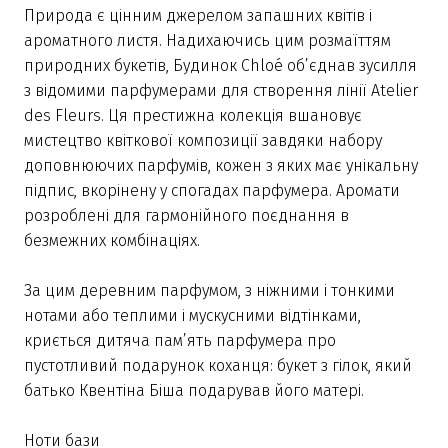
Природа є цінним джерелом запашних квітів і
ароматного листя. Надихаючись цим розмаїттям
природних букетів, Будинок Chloé об’єднав зусилля
з відомими парфумерами для створення лінії Atelier
des Fleurs. Ця престижна колекція вшановує
мистецтво квіткової композиції завдяки набору
доповнюючих парфумів, кожен з яких має унікальну
підпис, вкорінену у спогадах парфумера. Аромати
розроблені для гармонійного поєднання в
безмежних комбінаціях.
За цим деревним парфумом, з ніжними і тонкими
нотами або теплими і мускусними відтінками,
криється дитяча пам’ять парфумера про
пустотливий подарунок коханця: букет з гілок, який
батько Квентіна Біша подарував його матері.
Ноти бази