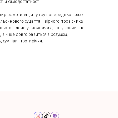
і й самодостатності.
зширює мотиваційну гру попередньої фази
льсинового суцвіття – вірного провісника
нього шлейфу. Таємничий, загадковий і по-
він ще довго бавиться з розумом,
, сумніви, протиріччя.