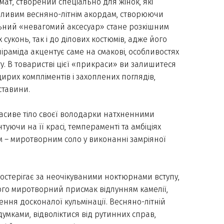
ат, створений спеціально для жінок, які
зливим весняно-літнім акордам, створюючи
льний «невагомий аксесуар» стане розкішним
суконь, так і до ділових костюмів, адже його
раміда акцентує саме на смакові, особливостях
у. В товаристві цієї «прикраси» ви залишитеся
ирих компліментів і захоплених поглядів,
ставини.
асиве тіло своєї володарки натхненними
уючи на її красі, темпераменті та амбіціях
– миротворним соло у виконанні замріяної
остерігає за неочікуваними ноктюрнами вступу,
ого миротворний присмак відлунням камелії,
ння досконалої кульмінації. Весняно-літній
думками, відволіктися від рутинних справ,