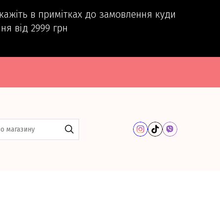
вкажіть в примітках до замовлення куди
ня від 2999 грн