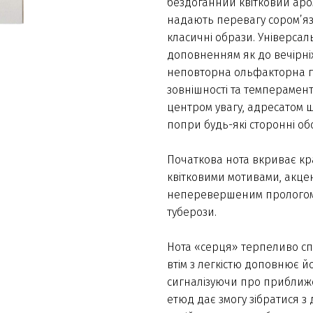
бездоганний квітковий аром
надають перевагу сором’я
класичні образи. Універса
доповненням як до вечірніх 
неповторна ольфакторна пі
зовнішності та темперамент
центром увагу, адресатом щ
попри будь-які сторонні об
Початкова нота вкриває кр
квітковими мотивами, акцент
неперевершеним прологом 
туберози.
Нота «серця» терпеливо сп
втім з легкістю доповнює й
сигналізуючи про приближе
етюд дає змогу зібратися з 