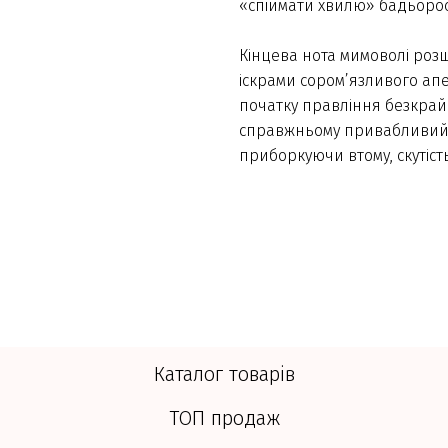
«спіймати хвилю» бадьорост
Кінцева нота мимоволі ро
іскрами сором’язливого апе
початку правління безкрай
справжньому привабливий, 
приборкуючи втому, скутість
Каталог товарів
ТОП продаж