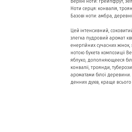
Верхні ноти: грейпфрут, зе
Ноти серця: конвалія, троя
Базові ноти: амбра, деревні
Цей інтенсивний, соковитий
злегка пудровий аромат кві
енергійних сучасних жінок,
нотою букета композиції Be 
яблуко, дополняющееся біл
конвалії, троянди, туберози
ароматами білої деревини.
денних духів, краще всього