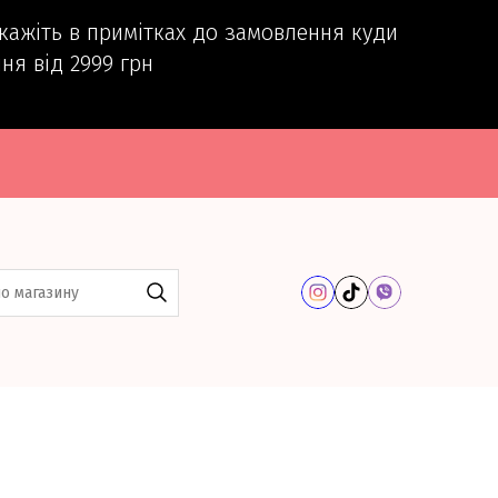
вкажіть в примітках до замовлення куди
ня від 2999 грн