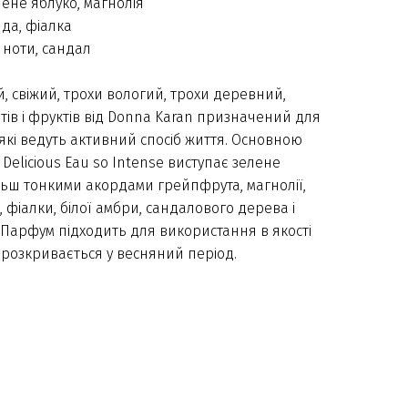
лене яблуко, магнолія
нда, фіалка
 ноти, сандал
, свіжий, трохи вологий, трохи деревний,
тів і фруктів від Donna Karan призначений для
 які ведуть активний спосіб життя. Основною
Delicious Eau so Intense виступає зелене
ьш тонкими акордами грейпфрута, магнолії,
, фіалки, білої амбри, сандалового дерева і
 Парфум підходить для використання в якості
 розкривається у весняний період.