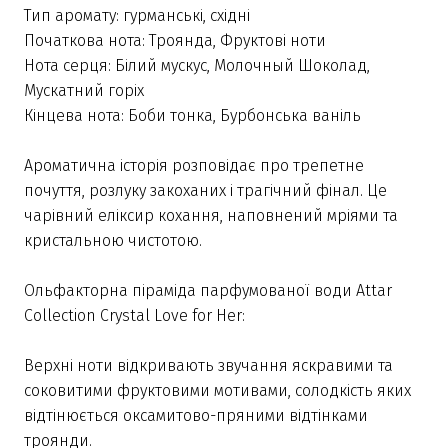
Тип аромату: гурманські, східні
Початкова нота: Троянда, Фруктові ноти
Нота серця: Білий мускус, Молочный Шоколад,
Мускатний горіх
Кінцева нота: Боби тонка, Бурбонська ваніль
Ароматична історія розповідає про трепетне
почуття, розлуку закоханих і трагічний фінал. Це
чарівний еліксир кохання, наповнений мріями та
кристальною чистотою.
Ольфакторна піраміда парфумованої води Attar
Collection Crystal Love for Her:
Верхні ноти відкривають звучання яскравими та
соковитими фруктовими мотивами, солодкість яких
відтінюється оксамитово-пряними відтінками
троянди.