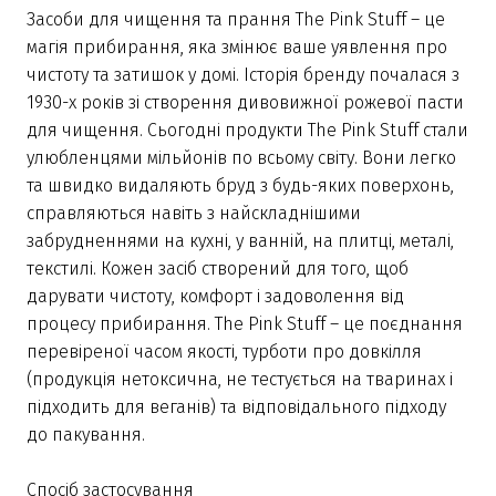
Засоби для чищення та прання The Pink Stuff – це
магія прибирання, яка змінює ваше уявлення про
чистоту та затишок у домі. Історія бренду почалася з
1930-х років зі створення дивовижної рожевої пасти
для чищення. Сьогодні продукти The Pink Stuff стали
улюбленцями мільйонів по всьому світу. Вони легко
та швидко видаляють бруд з будь-яких поверхонь,
справляються навіть з найскладнішими
забрудненнями на кухні, у ванній, на плитці, металі,
текстилі. Кожен засіб створений для того, щоб
дарувати чистоту, комфорт і задоволення від
процесу прибирання. The Pink Stuff – це поєднання
перевіреної часом якості, турботи про довкілля
(продукція нетоксична, не тестується на тваринах і
підходить для веганів) та відповідального підходу
до пакування.
Спосіб застосування