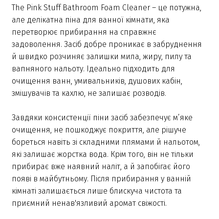
The Pink Stuff Bathroom Foam Cleaner – це потужна,
але делікатна піна для ванної кімнати, яка
перетворює прибирання на справжнє
задоволення. Засіб добре проникає в забруднення
й швидко розчиняє залишки мила, жиру, пилу та
вапняного нальоту. Ідеально підходить для
очищення ванн, умивальників, душових кабін,
змішувачів та кахлю, не залишає розводів.
Завдяки консистенції піни засіб забезпечує м’яке
очищення, не пошкоджує покриття, але рішуче
бореться навіть зі складними плямами й нальотом,
які залишає жорстка вода. Крім того, він не тільки
прибирає вже наявний наліт, а й запобігає його
появі в майбутньому. Після прибирання у ванній
кімнаті залишається лише блискуча чистота та
приємний ненав'язливий аромат свіжості.