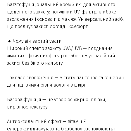
Багатофункціональний крем 3‑в-1 для активного
щоденного захисту: потужний UV-фільтр, глибоке
зволоження і основа під макіяж. Універсальний засіб,
що поєднує захист, догляд і комфорт.
🔸 Чому він вартий уваги:
Широкий спектр захисту UVA/UVB — поєднання
хімічних і фізичних фільтрів забезпечує надійний
захист без білого нальоту
Тривале зволоження — містить пантенол та гліцерин
для підтримки рівня вологи в шкірі
Базова функція — не утворює жирної плівки,
вирівнює текстуру
Антиоксидантний ефект — вітамін Е,
супероксиддисмутаза та бісаболол заспокоюють і