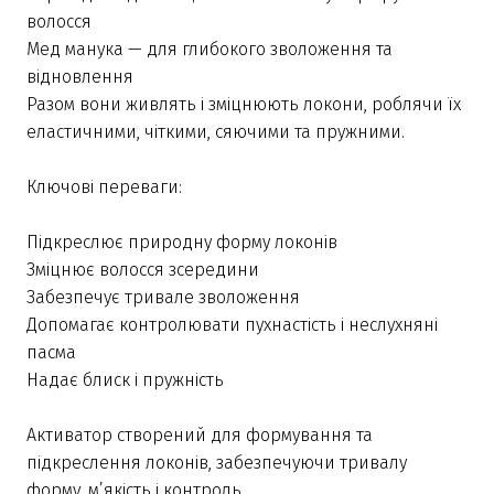
волосся
Мед манука — для глибокого зволоження та
відновлення
Разом вони живлять і зміцнюють локони, роблячи їх
еластичними, чіткими, сяючими та пружними.
Ключові переваги:
Підкреслює природну форму локонів
Зміцнює волосся зсередини
Забезпечує тривале зволоження
Допомагає контролювати пухнастість і неслухняні
пасма
Надає блиск і пружність
Активатор створений для формування та
підкреслення локонів, забезпечуючи тривалу
форму, м’якість і контроль.