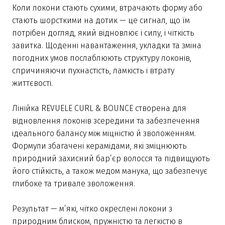
Коли локони стають сухими, втрачають форму або
стають шорсткими на дотик — це сигнал, що їм
потрібен догляд, який відновлює і силу, і чіткість
завитка. Щоденні навантаження, укладки та зміна
погодних умов послаблюють структуру локонів,
спричиняючи пухнастість, ламкість і втрату
життєвості.
Лінійка REVUELE CURL & BOUNCE створена для
відновлення локонів зсередини та забезпечення
ідеального балансу між міцністю й зволоженням.
Формули збагачені керамідами, які зміцнюють
природний захисний бар’єр волосся та підвищують
його стійкість, а також медом манука, що забезпечує
глибоке та тривале зволоження.
Результат — м’які, чітко окреслені локони з
природним блиском, пружністю та легкістю в