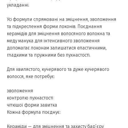
укладанні.
Усі формули спрямовані на зміцнення, зволоження
та підкреслення форми локонів. Поєднання
керамідів для зміцнення волосяного волокна та
меду манука для інтенсивного зволоження
допомагає локонам залишатися еластичними,
гладкими та пружними без пухнастості.
Для хвилястого, кучерявого та дуже кучерявого
волосся, яке потребує:
зволоження
контролю пухнастості
чіткішої форми завитка
Кожна формула поєднує:
Кераміди — для зміцнення та захисту бар’єру