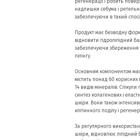
регенерації і робить повер
надлишки себума і ретельн
забезпечуючи в такий спосіб
Продукт має безводну форму
відновити гідроліпідний бал
забезпечуючи збереження 
пілінгу.
Основним компонентом маск
містить понад 60 корисних м
14 видів мінералів. Спікул
синтез колагенових і еласт
шкіри. Вони також інтенси
клітинного поділу і регенер
За регулярного використання
шкіри, відновлює ліпідний б