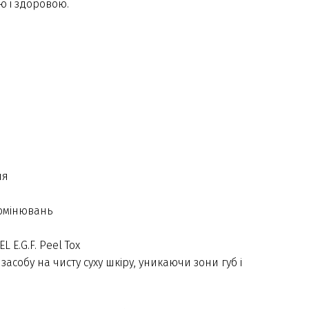
ю і здоровою.
ня
омінювань
 E.G.F. Peel Tox
 засобу на чисту суху шкіру, уникаючи зони губ і