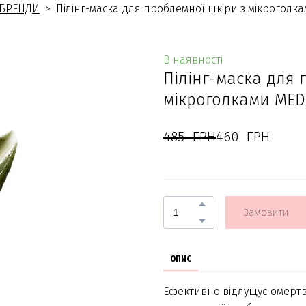
БРЕНДИ
Пілінг-маска для проблемної шкіри з мікроголкам
В наявності
Пілінг-маска для 
мікроголками MEDI
485  ГРН
460  ГРН
Замовити
ОПИС
Ефективно відлущує омертві