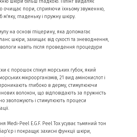
хню шкіри більш гладкою. Пілінг видаляє
о очищає пори, сприяючи їхньому звуженню,
 м'яку, гладеньку і пружну шкіру.
лу на основі гліцерину, яка допомагає
анс шкіри, захищає від сухості та зневоднення,
вологи навіть після проведення процедури
и є порошок спікул морських губок, який
орських мікроорганізмів, 21 вид амінокислот і
и проникають глибоко в дерму, стимулюючи
инових волокон, що відповідають за пружність
вно зволожують і стимулюють процеси
ації.
 Medi-Peel E.G.F. Peel Tox усуває тьмяний тон
ар'єр і покращує захисні функції шкіри,