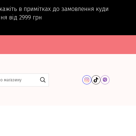
вкажіть в примітках до замовлення куди
ня від 2999 грн