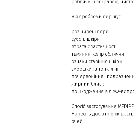
роблячи її яскравою, чисто
Які проблеми вирішує:
розширені пори
сухість шкіри
втрата еластичності
тьмяний колір обличчя
ознаки старіння шкіри
зморшки та тонкі лінії
почервоніння і подразнен
жирний блиск
пошкодження від УФ-випр
Спосіб застосування MEDIPEEL
Нанесіть достатню кількість
очей.