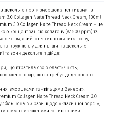
та декольте проти зморшок з пептидами та
m 3.0 Collagen Naite Thread Neck Cream, 100ml
mium 3.0 Collagen Naite Thread Neck Cream – це
кою концентрацією колагену (97 500 ppm) та
лексом, який інтенсивно живить шкіру,
 та пружність у ділянці шиї та декольте.
 та зони декольте підійде:
іри, що втратила свою еластичність;
зволоженої шкірі, що потребує додаткового
ення, зморшками та «кільцями Венери».
Premium Collagen Naite Thread Neck Cream 3.0
ну збільшена в 3 рази, щодо «класичної версії»,
ктивним з вираженими антивіковими