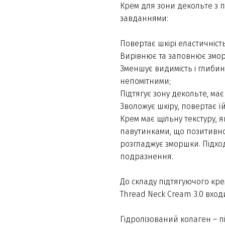
Крем для зони декольте з 
завданнями:
Повертає шкірі еластичність
Вирівнює та заповнює змор
Зменшує видимість і глибин
непомітними;
Підтягує зону декольте, ма
Зволожує шкіру, повертає їй
Крем має щільну текстуру, 
павутинками, що позитивно в
розгладжує зморшки. Підход
подразнення.
До складу підтягуючого кре
Thread Neck Cream 3.0 вход
Гідролізований колаген – п