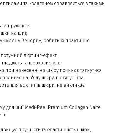
пептидами та колагеном справляється з такими
 та пружність;
шки на шиї;
у «кілець Венери», робить їх практично
є потужний ліфтинг-ефект;
 гладкість та шовковистість.
яка при нанесенні на шкіру починає тягнутися
пливає на в'ялу шкіру, підтягує її та
ить для всіх типів шкіри, не викликає
му для шиї Medi-Peel Premium Collagen Naite
ить:
ідвищує пружність та еластичність шкіри,