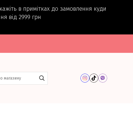
вкажіть в примітках до замовлення куди
ня від 2999 грн