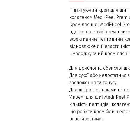
Підтягуючий крем для шиї 
колагеном Medi-Peel Premiu
Крем для шиї Medi-Peel Pre
вдосконалений крем з висо
ефективним пептидним комп
відновлюючи її еластичність
Омолоджуючий крем для шиї
Для дряблої та обвислої шк
Для сухої або недостатньо 
зволоження та тонусу;
Для шкіри з ознаками в'ян
У кремі для шиї Medi-Peel 
кількість пептидів і колаге
що робить крем більш ефе
властивостями.