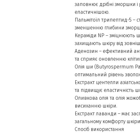
заповнює дрібні зморшки і 
еластичнішою.
Пальмітоїл трипептид-5 – 
зменшенню глибини зморшок
Кераміди NP – зміцнюють шк
захищають шкіру від зовніш
Аденозин – ефективний ант
та сприяє оновленню кліти
Олія ши (Butyrospermum Park
оптимальний рівень зволож
Екстракт центелли азіатсь
та підвищує еластичність ш
Оливкова олія та олія жожо
висиханню шкіри.
Екстракт лаванди – має зас
загальному комфорту шкіри
Спосіб використання