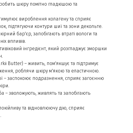
робить шкіру помітно гладкішою та
стимулює вироблення колагену та сприяє
, підтягуючи контури шиї та зони декольте.
ірний бар'єр, запобігають втраті вологи та
ніх впливів.
ивіковий інгредієнт, який розгладжує зморшки
н.
ii Butter) – живить, пом'якшує та підтримує
ення, роблячи шкіру м'якою та еластичною.
кої – заспокоює подразнення, сприяє загоєнню
кіри.
ба – зволожують, живлять та запобігають
покійливу та відновлюючу дію, сприяє
.