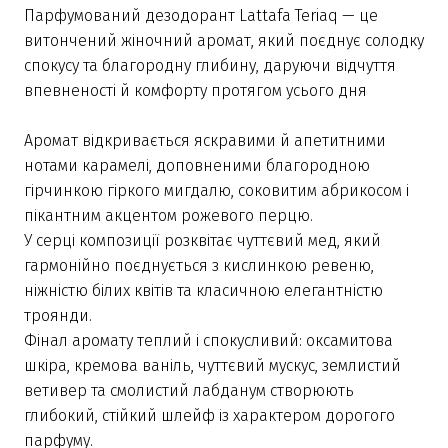
Парфумований дезодорант Lattafa Teriaq — це
витончений жіночний аромат, який поєднує солодку
спокусу та благородну глибину, даруючи відчуття
впевненості й комфорту протягом усього дня
Аромат відкривається яскравими й апетитними
нотами карамелі, доповненими благородною
гірчинкою гіркого мигдалю, соковитим абрикосом і
пікантним акцентом рожевого перцю.
У серці композиції розквітає чуттєвий мед, який
гармонійно поєднується з кислинкою ревеню,
ніжністю білих квітів та класичною елегантністю
троянди.
Фінал аромату теплий і спокусливий: оксамитова
шкіра, кремова ваніль, чуттєвий мускус, землистий
ветивер та смолистий лабданум створюють
глибокий, стійкий шлейф із характером дорогого
парфуму.