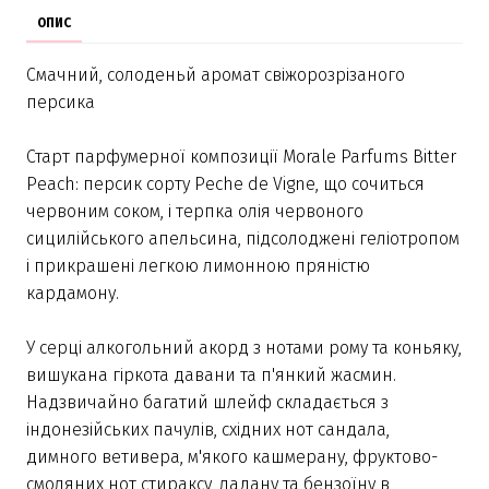
ОПИС
Смачний, солоденьй аромат свіжорозрізаного
персика
Старт парфумерної композиції Morale Parfums Bitter
Peach: персик сорту Peche de Vigne, що сочиться
червоним соком, і терпка олія червоного
сицилійського апельсина, підсолоджені геліотропом
і прикрашені легкою лимонною пряністю
кардамону.
У серці алкогольний акорд з нотами рому та коньяку,
вишукана гіркота давани та п'янкий жасмин.
Надзвичайно багатий шлейф складається з
індонезійських пачулів, східних нот сандала,
димного ветивера, м'якого кашмерану, фруктово-
смоляних нот стираксу, ладану та бензоїну в