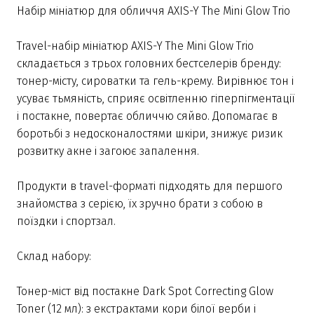
Набір мініатюр для обличчя AXIS-Y The Mini Glow Trio
Travel-набір мініатюр AXIS-Y The Mini Glow Trio
складається з трьох головних бестселерів бренду:
тонер-місту, сироватки та гель-крему. Вирівнює тон і
усуває тьмяність, сприяє освітленню гіперпігментації
і постакне, повертає обличчю сяйво. Допомагає в
боротьбі з недосконалостями шкіри, знижує ризик
розвитку акне і загоює запалення.
Продукти в travel-форматі підходять для першого
знайомства з серією, їх зручно брати з собою в
поїздки і спортзал.
Склад набору:
Тонер-міст від постакне Dark Spot Correcting Glow
Toner (12 мл): з екстрактами кори білої верби і