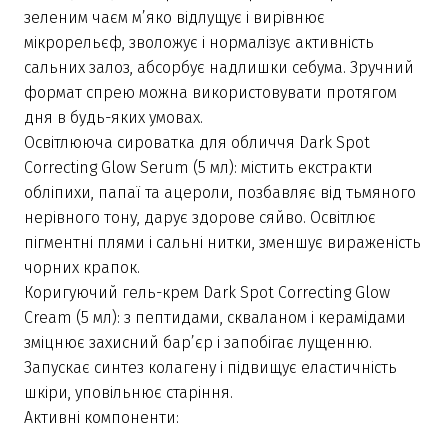
зеленим чаєм м’яко відлущує і вирівнює
мікрорельєф, зволожує і нормалізує активність
сальних залоз, абсорбує надлишки себума. Зручний
формат спрею можна використовувати протягом
дня в будь-яких умовах.
Освітлююча сироватка для обличчя Dark Spot
Correcting Glow Serum (5 мл): містить екстракти
обліпихи, папаї та ацероли, позбавляє від тьмяного
нерівного тону, дарує здорове сяйво. Освітлює
пігментні плями і сальні нитки, зменшує вираженість
чорних крапок.
Коригуючий гель-крем Dark Spot Correcting Glow
Cream (5 мл): з пептидами, скваланом і керамідами
зміцнює захисний бар’єр і запобігає лущенню.
Запускає синтез колагену і підвищує еластичність
шкіри, уповільнює старіння.
Активні компоненти: