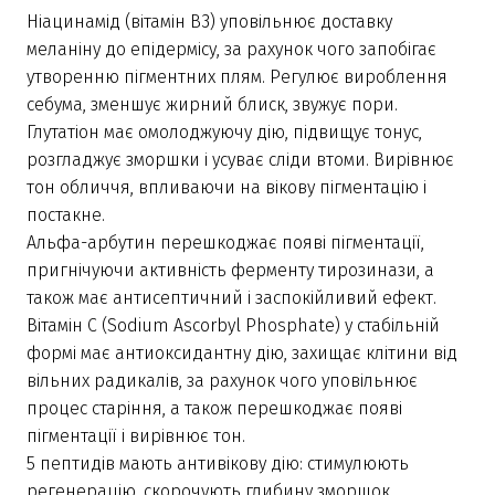
Ніацинамід (вітамін B3) уповільнює доставку
меланіну до епідермісу, за рахунок чого запобігає
утворенню пігментних плям. Регулює вироблення
себума, зменшує жирний блиск, звужує пори.
Глутатіон має омолоджуючу дію, підвищує тонус,
розгладжує зморшки і усуває сліди втоми. Вирівнює
тон обличчя, впливаючи на вікову пігментацію і
постакне.
Альфа-арбутин перешкоджає появі пігментації,
пригнічуючи активність ферменту тирозинази, а
також має антисептичний і заспокійливий ефект.
Вітамін С (Sodium Ascorbyl Phosphate) у стабільній
формі має антиоксидантну дію, захищає клітини від
вільних радикалів, за рахунок чого уповільнює
процес старіння, а також перешкоджає появі
пігментації і вирівнює тон.
5 пептидів мають антивікову дію: стимулюють
регенерацію, скорочують глибину зморшок,