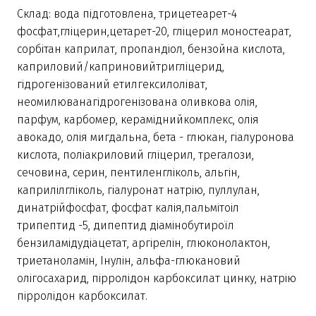
Склад: вода підготовлена, трицетеарет-4
фосфат,гліцерин,цетарет-20, гліцерил моностеарат,
сорбітан каприлат, пропандіол, бензойна кислота,
каприловий/каприновийтригліцерид,
гідрогенізований етилгексилоліват,
неомилюванагідрогенізована оливкова олія,
парфум, карбомер, кераміднийкомплекс, олія
авокадо, олія мигдальна, бета - глюкан, гіалуронова
кислота, поліакриловий гліцерил, трегалози,
сечовина, серин, пентиленгліколь, альгін,
каприлілгліколь, гіалуронат натрію, пуллулан,
динатрійфосфат, фосфат калія,пальмітоіл
трипептид -5, дипептид діамінобутироїл
бензиламідудіацетат, аргірелін, глюконолактон,
триетаноламін, Інулін, альфа-глюкановий
олігосахарид, пірролідон карбоксилат цинку, натрію
пірролідон карбоксилат.