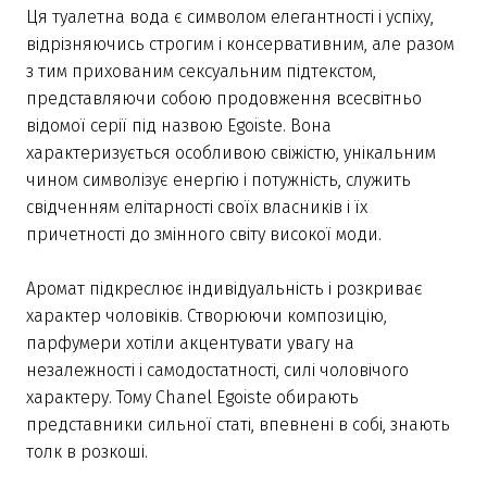
Ця туалетна вода є символом елегантності і успіху,
відрізняючись строгим і консервативним, але разом
з тим прихованим сексуальним підтекстом,
представляючи собою продовження всесвітньо
відомої серії під назвою Egoiste. Вона
характеризується особливою свіжістю, унікальним
чином символізує енергію і потужність, служить
свідченням елітарності своїх власників і їх
причетності до змінного світу високої моди.
Аромат підкреслює індивідуальність і розкриває
характер чоловіків. Створюючи композицію,
парфумери хотіли акцентувати увагу на
незалежності і самодостатності, силі чоловічого
характеру. Тому Chanel Egoiste обирають
представники сильної статі, впевнені в собі, знають
толк в розкоші.