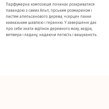
Парфумерна композиція починає розкриватися
лавандою з самих Альп, гірським розмарином і
листям апельсинового дерева, «серце» пахне
кавказьким шавлією і геранню. У завершенні дає
про себе знати відтінок деревного моху, кедра,
ветівера і ладану, надаючи легкість і вишуканість.