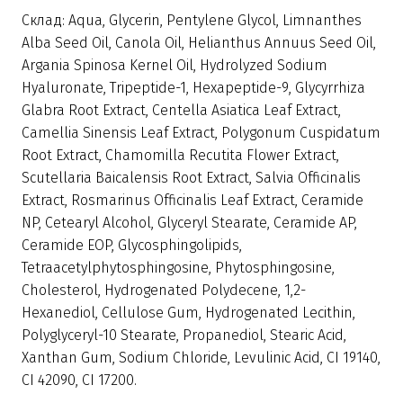
Склад: Aqua, Glycerin, Pentylene Glycol, Limnanthes
Alba Seed Oil, Canola Oil, Helianthus Annuus Seed Oil,
Argania Spinosa Kernel Oil, Hydrolyzed Sodium
Hyaluronate, Tripeptide-1, Hexapeptide-9, Glycyrrhiza
Glabra Root Extract, Centella Asiatica Leaf Extract,
Camellia Sinensis Leaf Extract, Polygonum Cuspidatum
Root Extract, Chamomilla Recutita Flower Extract,
Scutellaria Baicalensis Root Extract, Salvia Officinalis
Extract, Rosmarinus Officinalis Leaf Extract, Ceramide
NP, Cetearyl Alcohol, Glyceryl Stearate, Ceramide AP,
Ceramide EOP, Glycosphingolipids,
Tetraacetylphytosphingosine, Phytosphingosine,
Cholesterol, Hydrogenated Polydecene, 1,2-
Hexanediol, Cellulose Gum, Hydrogenated Lecithin,
Polyglyceryl-10 Stearate, Propanediol, Stearic Acid,
Xanthan Gum, Sodium Chloride, Levulinic Acid, CI 19140,
CI 42090, CI 17200.