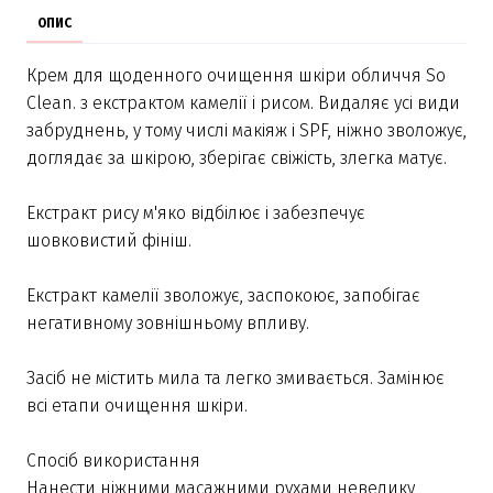
ОПИС
Крем для щоденного очищення шкіри обличчя So
Clean. з екстрактом камелії і рисом. Видаляє усі види
забруднень, у тому числі макіяж і SPF, ніжно зволожує,
доглядає за шкірою, зберігає свіжість, злегка матує.
Екстракт рису м'яко відбілює і забезпечує
шовковистий фініш.
Екстракт камелії зволожує, заспокоює, запобігає
негативному зовнішньому впливу.
Засіб не містить мила та легко змивається. Замінює
всі етапи очищення шкіри.
Спосіб використання
Нанести ніжними масажними рухами невелику