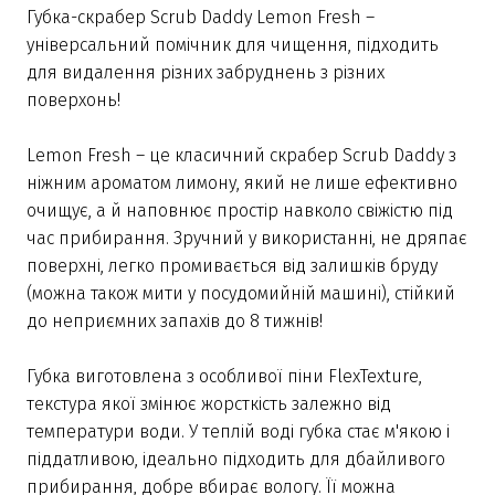
Губка-скрабер Scrub Daddy Lemon Fresh –
універсальний помічник для чищення, підходить
для видалення різних забруднень з різних
поверхонь!
Lemon Fresh – це класичний скрабер Scrub Daddy з
ніжним ароматом лимону, який не лише ефективно
очищує, а й наповнює простір навколо свіжістю під
час прибирання. Зручний у використанні, не дряпає
поверхні, легко промивається від залишків бруду
(можна також мити у посудомийній машині), стійкий
до неприємних запахів до 8 тижнів!
Губка виготовлена з особливої піни FlexTexture,
текстура якої змінює жорсткість залежно від
температури води. У теплій воді губка стає м'якою і
піддатливою, ідеально підходить для дбайливого
прибирання, добре вбирає вологу. Її можна