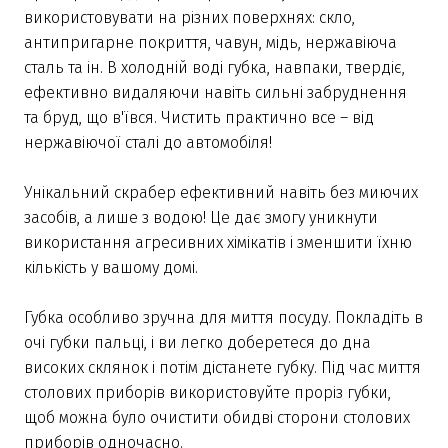
використовувати на різних поверхнях: скло,
антипригарне покриття, чавун, мідь, нержавіюча
сталь та ін. В холодній воді губка, навпаки, твердіє,
ефективно видаляючи навіть сильні забруднення
та бруд, що в'ївся. Чистить практично все – від
нержавіючої сталі до автомобіля!
Унікальний скрабер ефективний навіть без миючих
засобів, а лише з водою! Це дає змогу уникнути
використання агресивних хімікатів і зменшити їхню
кількість у вашому домі.
Губка особливо зручна для миття посуду. Покладіть в
очі губки пальці, і ви легко доберетеся до дна
високих склянок і потім дістанете губку. Під час миття
столових приборів використовуйте проріз губки,
щоб можна було очистити обидві сторони столових
приборів одночасно.