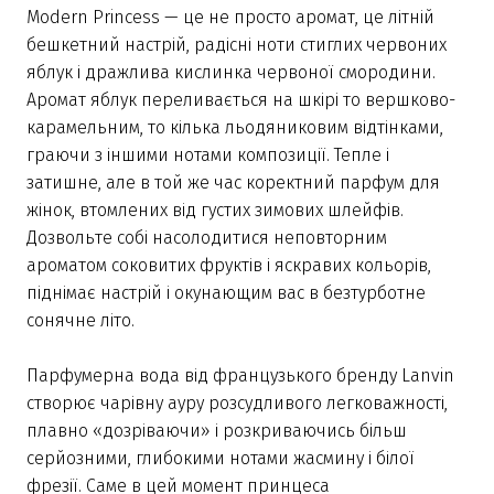
Modern Princess — це не просто аромат, це літній
бешкетний настрій, радісні ноти стиглих червоних
яблук і дражлива кислинка червоної смородини.
Аромат яблук переливається на шкірі то вершково-
карамельним, то кілька льодяниковим відтінками,
граючи з іншими нотами композиції. Тепле і
затишне, але в той же час коректний парфум для
жінок, втомлених від густих зимових шлейфів.
Дозвольте собі насолодитися неповторним
ароматом соковитих фруктів і яскравих кольорів,
піднімає настрій і окунающим вас в безтурботне
сонячне літо.
Парфумерна вода від французького бренду Lanvin
створює чарівну ауру розсудливого легковажності,
плавно «дозріваючи» і розкриваючись більш
серйозними, глибокими нотами жасмину і білої
фрезії. Саме в цей момент принцеса