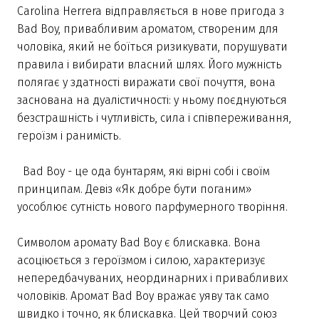
Carolina Herrera відправляється в нове пригода з
Bad Boy, привабливим ароматом, створеним для
чоловіка, який не боїться ризикувати, порушувати
правила і вибирати власний шлях. Його мужність
полягає у здатності виражати свої почуття, вона
заснована на дуалістичності: у ньому поєднуються
безстрашність і чутливість, сила і співпереживання,
героїзм і ранимість.
Bad Boy - це ода бунтарям, які вірні собі і своїм
принципам. Девіз «Як добре бути поганим»
уособлює сутність нового парфумерного творіння.
Символом аромату Bad Boy є блискавка. Вона
асоціюється з героїзмом і силою, характеризує
непередбачуваних, неординарних і привабливих
чоловіків. Аромат Bad Boy вражає уяву так само
швидко і точно, як блискавка. Цей творчий союз