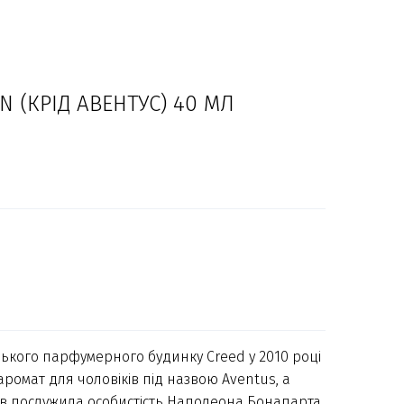
N (КРІД АВЕНТУС) 40 МЛ
зького парфумерного будинку Creed у 2010 році
ромат для чоловіків під назвою Aventus, а
 послужила особистість Наполеона Бонапарта.