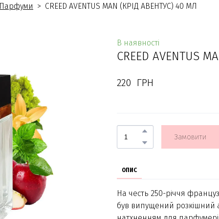
Парфуми
CREED AVENTUS MAN (КРІД АВЕНТУС) 40 МЛ
В наявності
CREED AVENTUS MA
220  ГРН
Замовити
ОПИС
На честь 250-річчя францу
був випущений розкішний а
натхненням для парфумерів