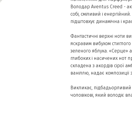
Володар Aventus Creed - ак
собі, сміливий і енергійний
підштовхує динамічна і кра
Фантастичні верхні ноти в
яскравим вибухом стиглого 
зеленого яблука. «Серце»
глибоких і насичених нот пр
складена з акордів сірої а
ваніллю, надає композиції
Викликає, підбадьорливий і
чоловікові, який володіє в