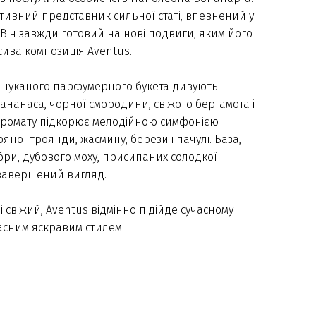
тивний представник сильної статі, впевнений у
. Він завжди готовий на нові подвиги, яким його
сива композиція Aventus.
ишуканого парфумерного букета дивують
ананаса, чорної смородини, свіжого бергамота і
 аромату підкорює мелодійною симфонією
яної троянди, жасмину, берези і пачулі. База,
мбри, дубового моху, присипаних солодкої
 завершений вигляд.
 свіжий, Aventus відмінно підійде сучасному
ласним яскравим стилем.