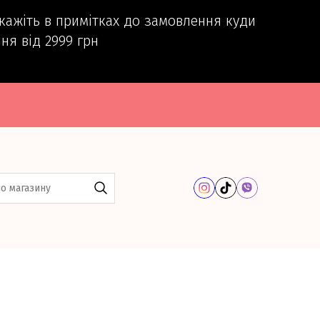
вкажіть в примітках до замовлення куди
ня від 2999 грн