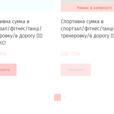
Немає в наявності
ивна сумка в
Спортивна сумка в
зал/фітнес/танці/
спортзал/фітнес/танці
овку/в дорогу 🏋️‍♀️
тренеровку/в дорогу 🏋️‍
КС!
ГРН
520  ГРН
овити
Замовити
1