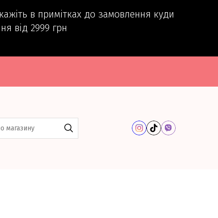
вкажіть в примітках до замовлення куди
ня від 2999 грн