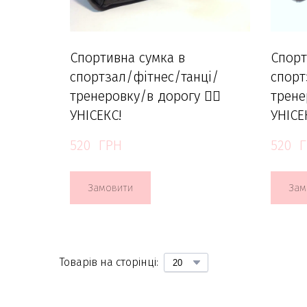
Спортивна сумка в
Спорт
спортзал/фітнес/танці/
спорт
тренеровку/в дорогу 🏋️‍♀️
тренер
УНІСЕКС!
УНІСЕ
520  ГРН
520  
Замовити
Зам
Товарів на сторінці: