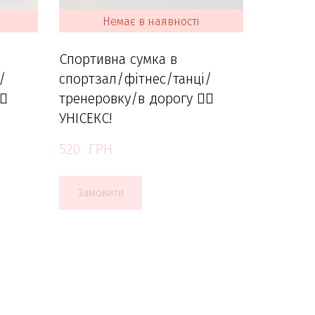
Немає в наявності
Спортивна сумка в
/
спортзал/фітнес/танці/
♀️
тренеровку/в дорогу 🏋️‍♀️
УНІСЕКС!
520  ГРН
Замовити