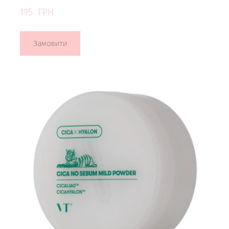
195  ГРН
Замовити