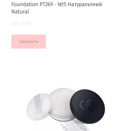
Foundation PT269 - №5 Натуральтний
Natural
340  ГРН
Замовити