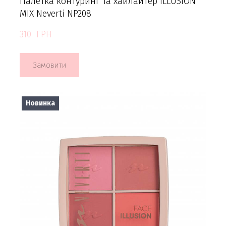
Палетка контуринг та хайлайтер ILLUSION
MIX Neverti NP208
310  ГРН
Замовити
Новинка