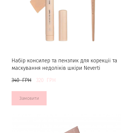
Набір консилер та пензлик для корекції та
маскування недоліків шкіри Neverti
340  ГРН
320  ГРН
Замовити