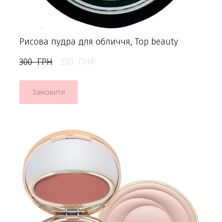
Рисова пудра для обличчя, Top beauty
300  ГРН
250  ГРН
Замовити