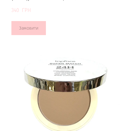
340  ГРН
Замовити