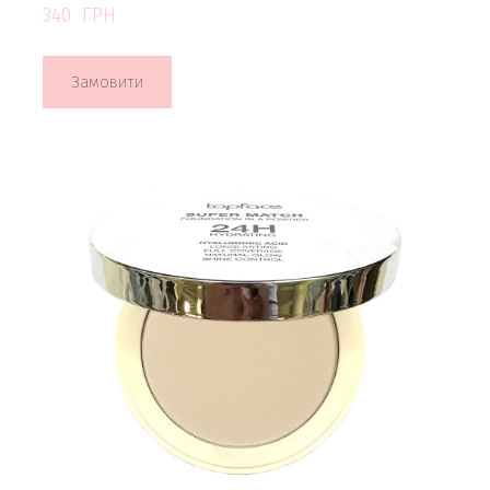
340  ГРН
Замовити