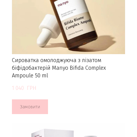
Сироватка омолоджуюча з лізатом
біфідобактерій Manyo Bifida Complex
Ampoule 50 ml
1 040  ГРН
Замовити