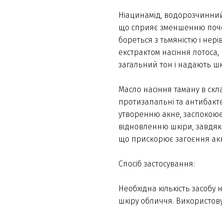
Ніацинамід, водорозчинний 
що сприяє зменшенню поче
бореться з тьмяністю і нері
екстрактом насіння лотоса
загальний тон і надають шк
Масло насіння таману в скла
протизапальні та антибакте
утворенню акне, заспокоює 
відновленню шкіри, завдяк
що прискорює загоєння акн
Спосіб застосування:
Необхідна кількість засобу
шкіру обличчя. Використов