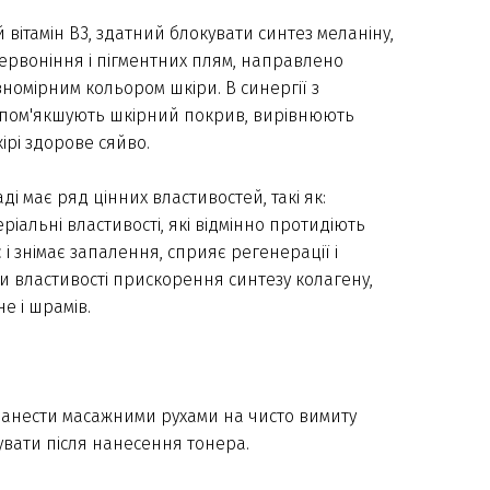
вітамін В3, здатний блокувати синтез меланіну,
рвоніння і пігментних плям, направлено
вномірним кольором шкіри. В синергії з
, пом'якшують шкірний покрив, вирівнюють
ірі здорове сяйво.
ді має ряд цінних властивостей, такі як:
ріальні властивості, які відмінно протидіють
і знімає запалення, сприяє регенерації і
и властивості прискорення синтезу колагену,
е і шрамів.
 нанести масажними рухами на чисто вимиту
увати після нанесення тонера.