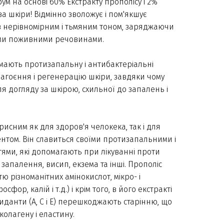
м на основі 60% Екстракту прополісу і 2%
а шкіри! Відмінно зволожує і пом'якшує
з нерівномірним і тьмяним тоном, заряджаючи
ими поживними речовинами.
 мають протизапальну і антибактеріальні
агоєння і регенерацію шкіри, завдяки чому
ля догляду за шкірою, схильної до запалень і
исним як для здоров'я челокека, так і для
нтом. Він славиться своїми протизапальними і
ями, які допомагають при лікуванні проти
запалення, висип, екзема та інші. Прополіс
ю різноманітних амінокислот, мікро- і
фор, калій і т.д.) і крім того, в його екстракті
иданти (А, С і Е) перешкоджають старінню, що
лагену і еластину.