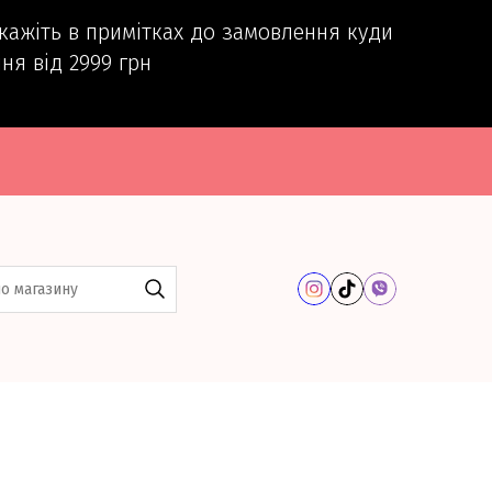
вкажіть в примітках до замовлення куди
ня від 2999 грн