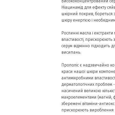
Висококонцентрований серу
Ніацинамід для ефекту сяйв
шкірний покрив, бореться 
шкіру енергією і необхідн
Рослинні масла і екстракти
властивості, прискорюють з
серум відмінно підходить д
висипань.
Прополіс є надзвичайно кор
краси нашої шкіри компоне
антимікробними властивост
дерматологічних проблем - 
насичений великою кількіст
макроелементами (магній, фос
збережені вітаміни-антиокс
прискорюють вироблення ко