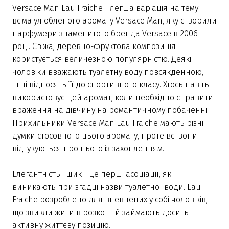
Versace Man Eau Fraiche - легша варіація на тему
всіма улюбленого аромату Versace Man, яку створили
парфумери знаменитого бренда Versace в 2006
році. Свіжа, деревно-фруктова композиція
користується величезною популярністю. Деякі
чоловіки вважають туалетну воду повсякденною,
інші відносять її до спортивного класу. Хтось навіть
використовує цей аромат, коли необхідно справити
враження на дівчину на романтичному побаченні.
Прихильники Versace Man Eau Fraiche мають різні
думки стосовного цього аромату, проте всі вони
відгукуються про нього із захопленням.
Елегантність і шик - це перші асоціації, які
виникають при згадці назви туалетної води. Eau
Fraiche розроблено для впевнених у собі чоловіків,
що звикли жити в розкоші й займають досить
активну життєву позицію.