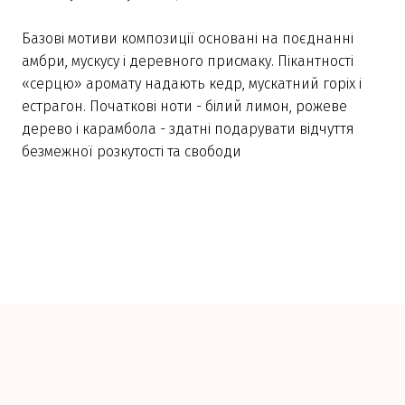
Базові мотиви композиції основані на поєднанні
амбри, мускусу і деревного присмаку. Пікантності
«серцю» аромату надають кедр, мускатний горіх і
естрагон. Початкові ноти - білий лимон, рожеве
дерево і карамбола - здатні подарувати відчуття
безмежної розкутості та свободи