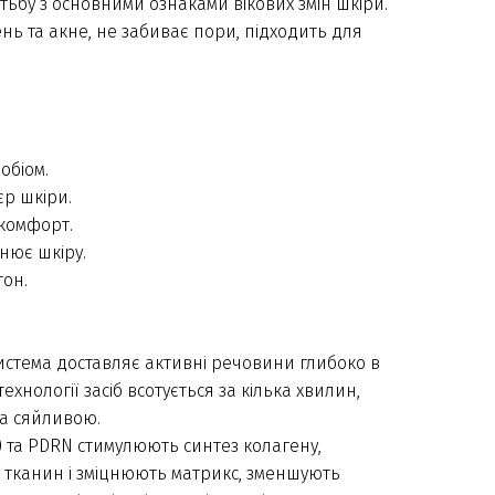
тьбу з основними ознаками вікових змін шкіри.
ь та акне, не забиває пори, підходить для
обіом.
р шкіри.
скомфорт.
цнює шкіру.
тон.
стема доставляє активні речовини глибоко в
ехнології засіб всотується за кілька хвилин,
та сяйливою.
) та PDRN стимулюють синтез колагену,
тканин і зміцнюють матрикс, зменшують