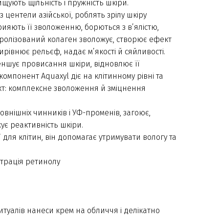
щують щільність і пружність шкіри.
з центели азійської, роблять зрілу шкіру
рияють її зволоженню, борються з в’ялістю,
дролізований колаген зволожує, створює ефект
ирівнює рельєф, надає м’якості й сяйливості.
еншує провисання шкіри, відновлює її
компонент Aquaxyl діє на клітинному рівні та
т: комплексне зволоження й зміцнення
овнішніх чинників і УФ-променів, загоює,
ує реактивність шкіри.
 для клітин, він допомагає утримувати вологу та
нтрація ретинолу
ритуалів нанеси крем на обличчя і делікатно