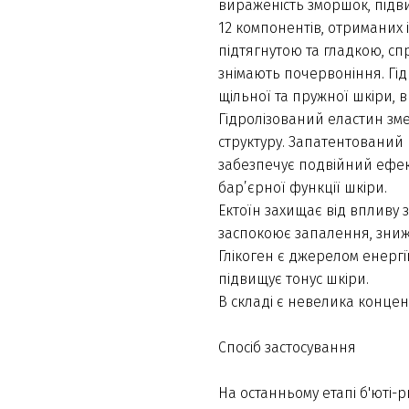
вираженість зморшок, підви
12 компонентів, отриманих і
підтягнутою та гладкою, сп
знімають почервоніння. Гі
щільної та пружної шкіри, в
Гідролізований еластин зм
структуру. Запатентований 
забезпечує подвійний ефек
бар’єрної функції шкіри.
Ектоїн захищає від впливу з
заспокоює запалення, зниж
Глікоген є джерелом енергії
підвищує тонус шкіри.
В складі є невелика конце
Спосіб застосування
На останньому етапі б'юті-