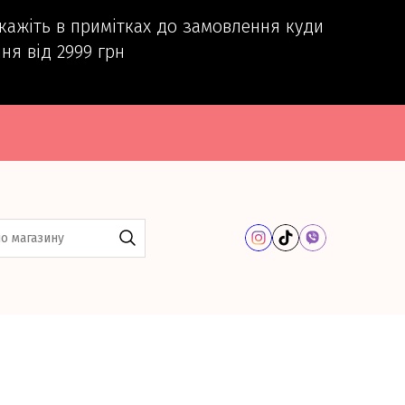
вкажіть в примітках до замовлення куди
ня від 2999 грн