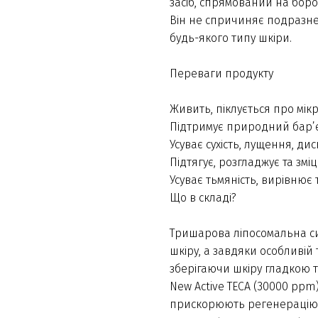
засіб, спрямований на боро
Він не спричиняє подразнен
будь-якого типу шкіри.
Переваги продукту
Живить, піклується про мікр
Підтримує природний бар’є
Усуває сухість, лущення, ди
Підтягує, розгладжує та змі
Усуває тьмяність, вирівнює 
Що в складі?
Тришарова ліпосомальна си
шкіру, а завдяки особливій т
зберігаючи шкіру гладкою 
New Active TECA (30000 ppm
прискорюють регенерацію 