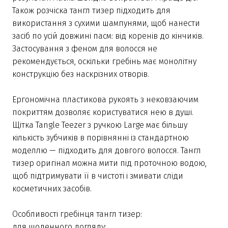
Також розчіска тангл тизер підходить для
використання з сухими шампунями, щоб нанести
засіб по усій довжині пасм: від коренів до кінчиків.
Застосування з феном для волосся не
рекомендується, оскільки гребінь має монолітну
конструкцію без наскрізних отворів.
Ергономічна пластикова рукоять з нековзаючим
покриттям дозволяє користуватися нею в душі.
Щітка Tangle Teezer з ручкою Large має більшу
кількість зубчиків в порівнянні із стандартною
моделлю — підходить для довгого волосся. Тангл
тизер оригінал можна мити під проточною водою,
щоб підтримувати її в чистоті і змивати сліди
косметичних засобів.
Особливості гребінця тангл тизер:
для щоденного догляду;