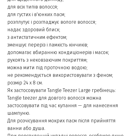
для всіх типів волосся;
для густих і в'юнких пасм;
розплутує і розгладжує вологе волосся;
надає здоровий блиск;
з антистатичним ефектом;
зменшує переріз і ламкість кінчиків;
допомагає вбиранню кондиціонерів і масок;
рукоять з нековзаючим покриттям;
можна мити під проточною водою;
не рекомендується використовувати з феном;
розмір 24 x 8 см.
Як застосовувати Tangle Teezer Large гребінець:
Tangle teezer для довгого волосся можна
застосовувати під час купання — для нанесення
шампуню.
Для розчісування мокрих пасм після прийняття
ванни або душа.
При повсякденній укладці волосся, особливо якщо