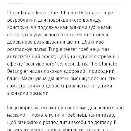
Щітка Tangle Teezer The Ultimate Detangler Large
розроблений для повсякденного догляду.
Конструкція з подовженими м'якими зубчиками
легко розплутує вологі локони. Запатентоване
дворівневе розташування щетин дбайливо
розгладжує пасма. Tangle teezer гребінець має
антистатичний ефект, щоб уникнути електризації і
ефекту "розпушеного" волосся. Щітка The Ultimate
Detangler надає локонам здоровий і природний
блиск. Масажуюча дія щетин зменшує посіченість і
ламкість кінчиків. Добре справляється з густими і
в'юнкими пасмами.
Якщо користуєтеся кондиціонерами для волосся або
масками — можете купити гребінець тангл тизер,
щоб рівномірно розподілити засоби по догляду. В
результаті маска швидко вбирається і краще діє.